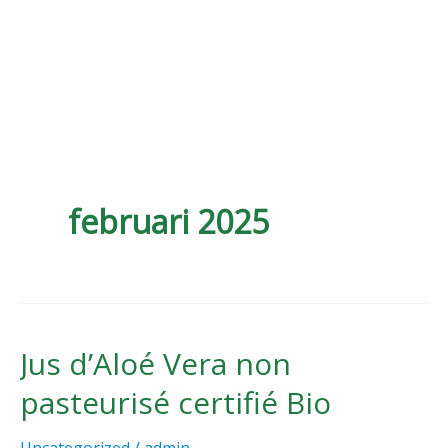
Ga
naar
de
inhoud
februari 2025
Jus d’Aloé Vera non
Jus
d’Aloé
pasteurisé certifié Bio
Vera
non