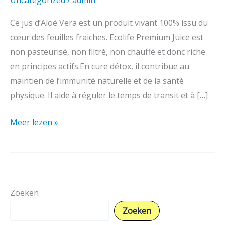
Uncategorized
/
admin
pasteurisé
Ce jus d’Aloé Vera est un produit vivant 100% issu du
certifié
cœur des feuilles fraiches. Ecolife Premium Juice est
Bio
non pasteurisé, non filtré, non chauffé et donc riche
en principes actifs.En cure détox, il contribue au
maintien de l’immunité naturelle et de la santé
physique. Il aide à réguler le temps de transit et à […]
Meer lezen »
Zoeken
Zoeken